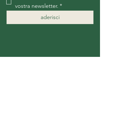
vostra newsletter.
*
aderisci
Contattaci
Per maggiori informazioni,
contattaci
Nome
*
Cognome
*